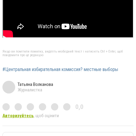
Якщо ви помітили помилку, виділіть необхідний текст і натисніть Ctrl + Enter, щоб
повідомити про це редакцію
#Центральная избирательная комиссия? местные выборы
Татьяна Волканова
Журналистка
0,0
Авторизуйтесь
, щоб оцінити