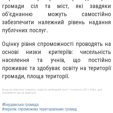
громади сіл та міст, які завдяки
об
’єднанню можуть самостійно
забезпечити належний рівень надання
публічних послуг.
Оцінку рівня спроможності проводять на
основі низки критеріїв: чисельність
населення та учнів, що постійно
проживає та здобуває освіту на території
громади, площа території.
Якщо ви помітили помилку, виділіть необхідний текст і натисніть Ctrl + Enter, щоб
повідомити про це редакцію
#Бердянська громада
#перелік спроможних територіальних громад