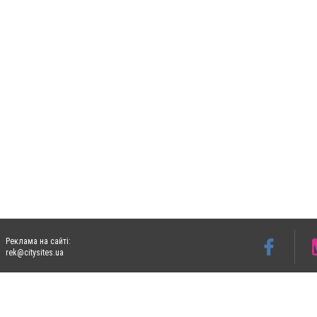
Реклама на сайті:
rek@citysites.ua
Допускається цитування матеріалів без отримання попередньої згоди 06153.com.ua з
пошукових систем гіперпосилання на цитовані статті не нижче другого абзацу в тек
Матеріали з плашками "Новини компаній", "Промо", "Партнерський матеріал", "Партнер