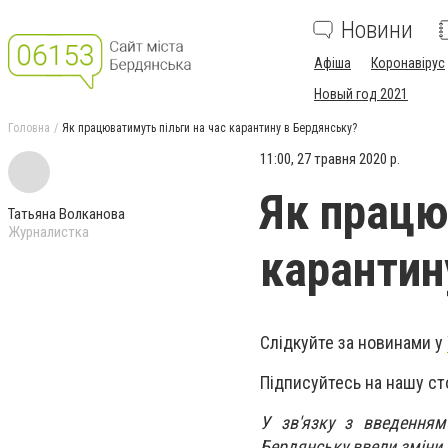
Новини
Афіша
Коронавірус
Новый год 2021
Головна
Як працюватимуть пільги на час карантину в Бердянську?
11:00, 27 травня 2020 р.
Як працю
Татьяна Волканова
Журналистка
карантин
Слідкуйте за новинами у
Підписуйтесь на нашу ст
У зв
'
язку з введенням
Бердянську ввели зміни 