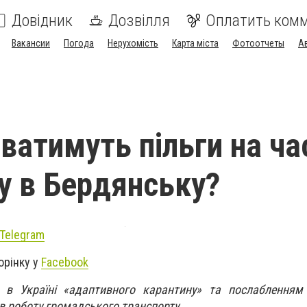
Довідник
Дозвілля
Оплатить ком
Вакансии
Погода
Нерухомість
Карта міста
Фотоотчеты
А
ватимуть пільги на ча
у в Бердянську?
Telegram
орінку у
Facebook
 в Україні «адаптивного карантину» та послабленням
в роботу громадського транспорту.