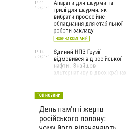
Апарати для шаурми та
13:00
4 серпня
грилі для шаурми: як
вибрати професійне
обладнання для стабільної
роботи закладу
НОВИНИ КОМПАНІЙ
Єдиний НПЗ Грузії
16:14
3 серпня
відмовився від російської
нафти . Знайшов
альтернативу в двох країнах
До чого призвели атаки
15:16
3 серпня
ЗСУ на Wildberries . 200 млрд
ТОП НОВИНИ
збитків і ризик краху банків
День пам'яті жертв
рф
російського полону:
чому його відзначають