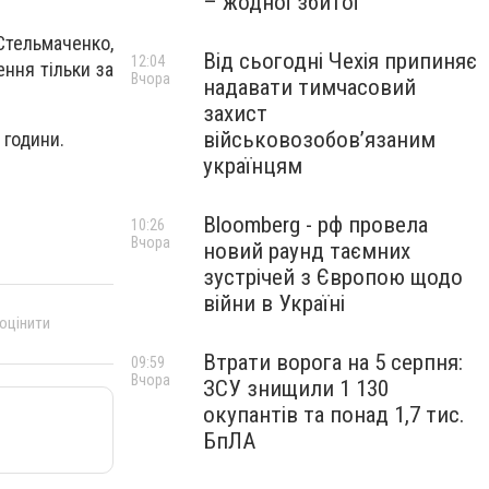
– жодної збитої
Стельмаченко,
Від сьогодні Чехія припиняє
12:04
ення тільки за
Вчора
надавати тимчасовий
захист
військовозобов’язаним
 години.
українцям
Bloomberg - рф провела
10:26
Вчора
новий раунд таємних
зустрічей з Європою щодо
війни в Україні
 оцінити
Втрати ворога на 5 серпня:
09:59
Вчора
ЗСУ знищили 1 130
окупантів та понад 1,7 тис.
БпЛА