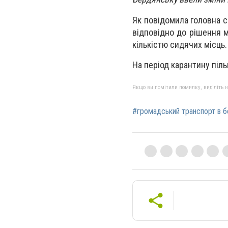
Як повідомила головна сп
відповідно до рішення м
кількістю сидячих місць
На період карантину піль
Якщо ви помітили помилку, виділіть нео
#громадський транспорт в 