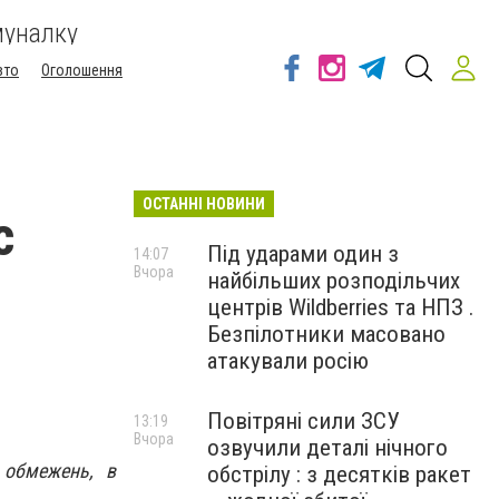
муналку
вто
Оголошення
ОСТАННІ НОВИНИ
с
Під ударами один з
14:07
Вчора
найбільших розподільчих
центрів Wildberries та НПЗ .
Безпілотники масовано
атакували росію
Повітряні сили ЗСУ
13:19
Вчора
озвучили деталі нічного
 обмежень, в
обстрілу : з десятків ракет