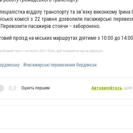
еціалістка відділу транспорту та зв
'
язку виконкому Ірина 
іської комісії з 22 травня дозволили пасажирські перевез
. Перевозити пасажирів стоячи – заборонено.
говий проїзд на міських маршрутах діятиме з 10:00 до 14:00
бхідний текст і натисніть Ctrl + Enter, щоб повідомити про це редакцію
бердянську
#пасажирські перевезення бердянськ
0,0
Оцініть першим
Авторизуйтесь
, щоб