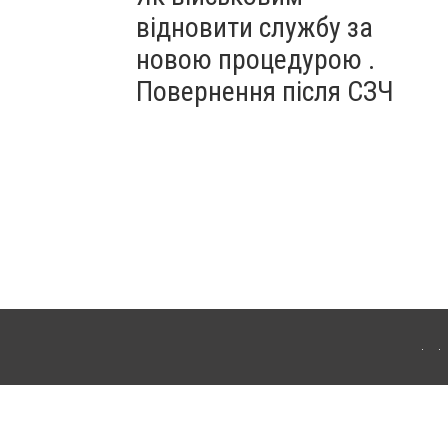
відновити службу за
новою процедурою .
Повернення після СЗЧ
ердянська. Для інтернет-видань обов'язкове розміщення прямого, відкритого для
лама" публікуються на правах реклами.