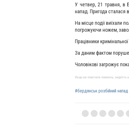
У четвер, 21 травня, в 
напад. Пригода сталася в
На місце події виїхали п
погрожуючи ножем, завол
Працівники кримінальної
За даним фактом порушен
Чоловікові загрожує пока
Якщо ви помітили помилку, виділіть нео
#бердянськ розбійний напад