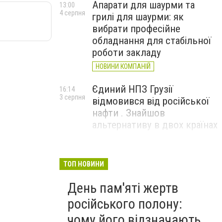
Апарати для шаурми та
13:00
4 серпня
грилі для шаурми: як
вибрати професійне
обладнання для стабільної
роботи закладу
НОВИНИ КОМПАНІЙ
Єдиний НПЗ Грузії
16:14
3 серпня
відмовився від російської
нафти . Знайшов
альтернативу в двох країнах
До чого призвели атаки
15:16
3 серпня
ЗСУ на Wildberries . 200 млрд
ТОП НОВИНИ
збитків і ризик краху банків
День пам'яті жертв
рф
російського полону:
чому його відзначають