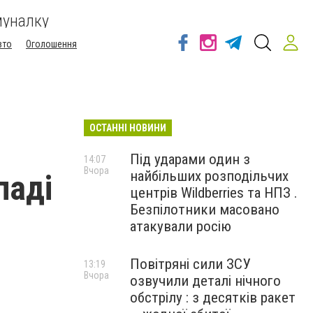
муналку
вто
Оголошення
ОСТАННІ НОВИНИ
Під ударами один з
14:07
Вчора
найбільших розподільчих
паді
центрів Wildberries та НПЗ .
Безпілотники масовано
атакували росію
Повітряні сили ЗСУ
13:19
Вчора
озвучили деталі нічного
обстрілу : з десятків ракет