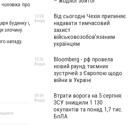
– жодної збитої
 чоловіка про
Від сьогодні Чехія припиняє
12:04
Вчора
надавати тимчасовий
аря будинку і,
захист
ця злочину.
військовозобов’язаним
ого нападу.
українцям
Bloomberg - рф провела
10:26
Вчора
новий раунд таємних
зустрічей з Європою щодо
війни в Україні
Втрати ворога на 5 серпня:
09:59
Вчора
ЗСУ знищили 1 130
окупантів та понад 1,7 тис.
 оцінити
БпЛА