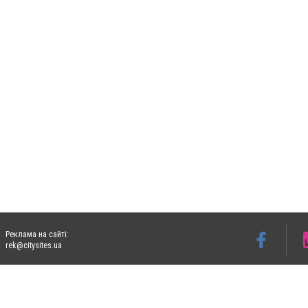
Реклама на сайті:
rek@citysites.ua
Допускається цитування матеріалів без отримання попередньої згоди 06153.com.ua з
пошукових систем гіперпосилання на цитовані статті не нижче другого абзацу в тек
Матеріали з плашками "Новини компаній", "Промо", "Партнерський матеріал", "Партнер