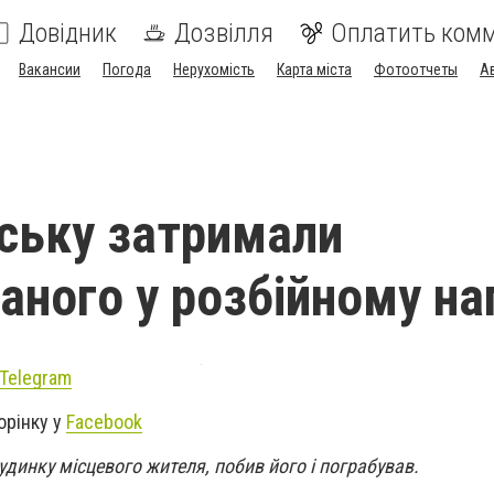
Довідник
Дозвілля
Оплатить ком
Вакансии
Погода
Нерухомість
Карта міста
Фотоотчеты
А
ську затримали
аного у розбійному на
Telegram
орінку у
Facebook
динку місцевого жителя, побив його і пограбував.