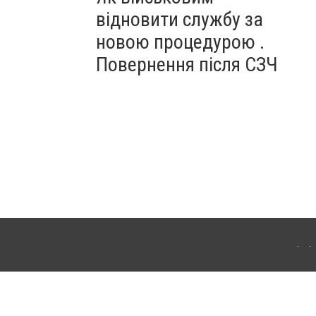
відновити службу за
новою процедурою .
Повернення після СЗЧ
ердянська. Для інтернет-видань обов'язкове розміщення прямого, відкритого для
лама" публікуються на правах реклами.