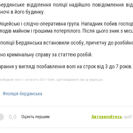
Бердянське відділення поліції надійшло повідомлення від
ночі в його будинку.
оліцейські і слідчо-оперативна група. Нападник побив господ
одів майном і грошима потерпілого. Після цього зник з міс
 поліції Бердянська встановили особу, причетну до розбійн
о кримінальну справу за статтею розбій.
рання у вигляді позбавлення волі на строк від 3 до 7 років.
бхідний текст і натисніть Ctrl + Enter, щоб повідомити про це редакцію
#поліція бердянська
0,0
Оцініть першим
Авторизуйтесь
, щоб