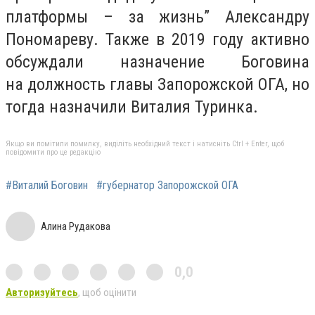
платформы – за жизнь”
Александру
Пономареву. Также в 2019 году активно
обсуждали назначение Боговина
на
должность главы Запорожской ОГА, но
тогда назначили Виталия Туринка.
Якщо ви помітили помилку, виділіть необхідний текст і натисніть Ctrl + Enter, щоб
повідомити про це редакцію
#Виталий Боговин
#губернатор Запорожской ОГА
Алина Рудакова
0,0
Авторизуйтесь
, щоб оцінити