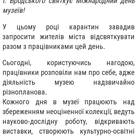
І. Бродського
святкує Міжнародний день
музеїв!
У цьому році карантин завадив
запросити жителів міста відсвяткувати
разом з працівниками цей день.
Сьогодні, користуючись нагодою,
працівники розповіли нам про себе
, адже
діяльність музею надзвичайно
різнопланова.
Кожного дня
в музеї
працю
ють
над
збереженням неоціненної колекції, вед
уть
науково-дослідну роботу, відкрива
ють
виставки, створю
ють
культурно-освітні