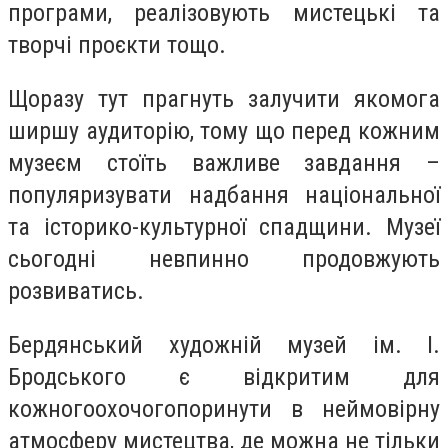
програми, реалізову
ють
мистецькі та
творчі проєкти тощо.
Щоразу тут прагнуть залучити якомога
ширшу аудиторію, тому що перед кожним
музеєм стоїть важливе завдання –
популяризувати надбання національної
та історико-культурної спадщини.
Музеї
сьогодні невпинно продовжують
розвиватись.
Бердянський художній музей ім. І.
Бродського є відкритим для
кожного
охочого
поринути в неймовірну
атмосферу мистецтва, де можна не тільки