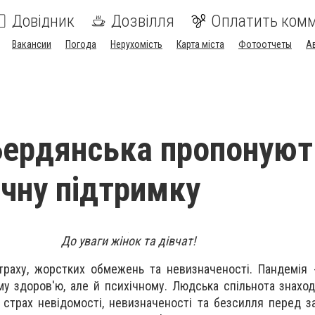
Довідник
Дозвілля
Оплатить ком
Вакансии
Погода
Нерухомість
Карта міста
Фотоотчеты
А
ердянська пропонуют
ічну підтримку
До уваги жінок та дівчат!
раху, жорстких обмежень та невизначеності. Пандемія 
у здоров'ю, але й психічному. Людська спільнота знаход
 страх невідомості, невизначеності та безсилля перед з