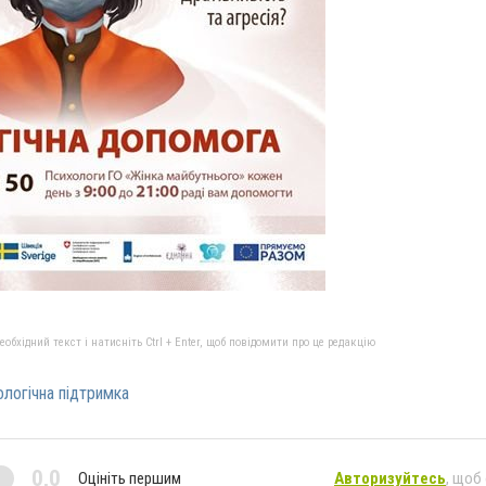
бхідний текст і натисніть Ctrl + Enter, щоб повідомити про це редакцію
логічна підтримка
0,0
Оцініть першим
Авторизуйтесь
, щоб