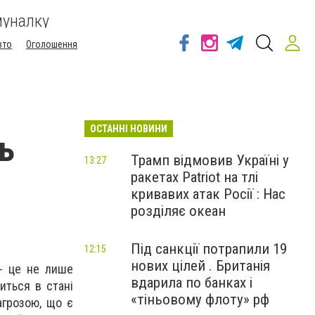
муналку
вто
Оголошення
ОСТАННІ НОВИНИ
ь
Трамп відмовив Україні у
13:27
ракетах Patriot на тлі
кривавих атак Росії : Нас
розділяє океан
Під санкції потрапили 19
12:15
нових цілей . Британія
- це не лише
вдарила по банках і
иться в стані
«тіньовому флоту» рф
агрозою, що є