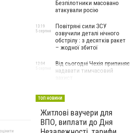
Безпілотники масовано
атакували росію
Повітряні сили ЗСУ
13:19
5 серпня
озвучили деталі нічного
обстрілу : з десятків ракет
– жодної збитої
Від сьогодні Чехія припиняє
12:04
5 серпня
надавати тимчасовий
захист
військовозобов’язаним
українцям
ТОП НОВИНИ
Житлові ваучери для
ВПО, виплати до Дня
Незалежності, тарифи
 оцінити