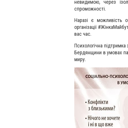
невидимою, через ізол
спроможності.
Наразі є можливість о
організації #ЖінкаМайбу
вас час.
Психологічна підтримка 
Бердянщини в умовах пан
миру.