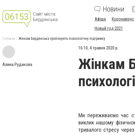
Новини
Афіша
Коронавірус
Новый год 2021
Головна
Жінкам Бердянська пропонують психологічну підтримку
16:10, 4 травня 2020 р.
Жінкам Б
Алина Рудакова
психолог
Ми переживаємо час ст
виклик нашому фізичном
тривалого стресу через