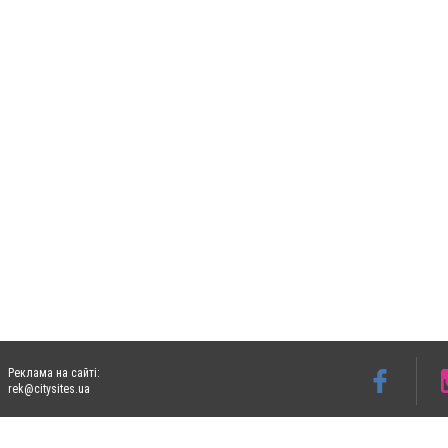
Реклама на сайті:
rek@citysites.ua
Допускається цитування матеріалів без отримання попередньої згоди 06153.com.ua з