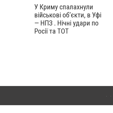
У Криму спалахнули
військові об’єкти, в Уфі
— НПЗ . Нічні удари по
Росії та ТОТ
ердянська. Для інтернет-видань обов'язкове розміщення прямого, відкритого для