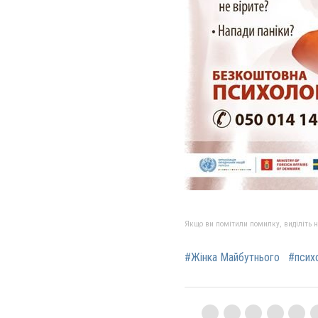
Якщо ви помітили помилку, виділіть нео
#Жінка Майбутнього
#психо