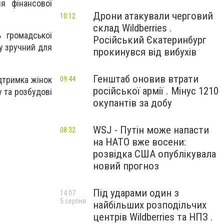
я фінансової
Дрони атакували черговий
10:12
склад Wildberries .
 громадської
Російський Єкатеринбург
 у зручний для
прокинувся від вибухів
Генштаб оновив втрати
дтримка жінок
09:44
російської армії . Мінус 1210
 та розбудові
окупантів за добу
WSJ - Путін може напасти
08:32
на НАТО вже восени:
розвідка США опублікувала
новий прогноз
Під ударами один з
14:07
5 серпня
найбільших розподільчих
центрів Wildberries та НПЗ .