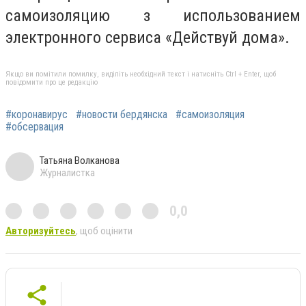
самоизоляцию з использованием
электронного сервиса «Действуй дома».
Якщо ви помітили помилку, виділіть необхідний текст і натисніть Ctrl + Enter, щоб
повідомити про це редакцію
#коронавирус
#новости бердянска
#самоизоляция
#обсервация
Татьяна Волканова
Журналистка
0,0
Авторизуйтесь
, щоб оцінити