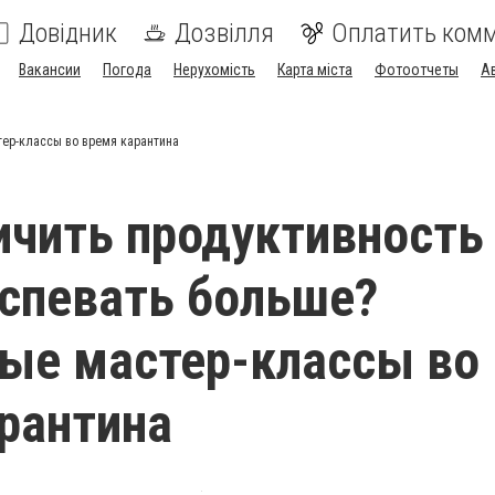
Довідник
Дозвілля
Оплатить ком
Вакансии
Погода
Нерухомість
Карта міста
Фотоотчеты
А
тер-классы во время карантина
ичить продуктивность
успевать больше?
ые мастер-классы во
рантина