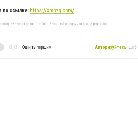
я по ссылке:
https://xmozg.com/
бхідний текст і натисніть Ctrl + Enter, щоб повідомити про це редакцію
0,0
Оцініть першим
Авторизуйтесь
, щоб