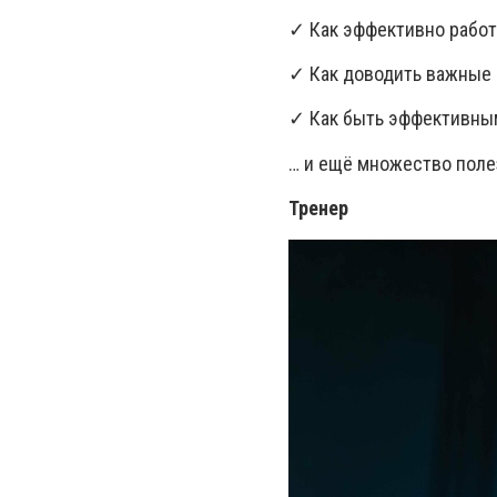
✓
Как эффективно работ
✓
Как доводить важные 
✓
Как быть эффективным
… и ещё множество поле
Тренер