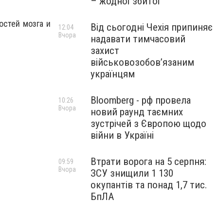
– жодної збитої
остей мозга и
Від сьогодні Чехія припиняє
12:04
Вчора
надавати тимчасовий
захист
військовозобов’язаним
українцям
Bloomberg - рф провела
10:26
Вчора
новий раунд таємних
зустрічей з Європою щодо
війни в Україні
Втрати ворога на 5 серпня:
09:59
Вчора
ЗСУ знищили 1 130
окупантів та понад 1,7 тис.
БпЛА