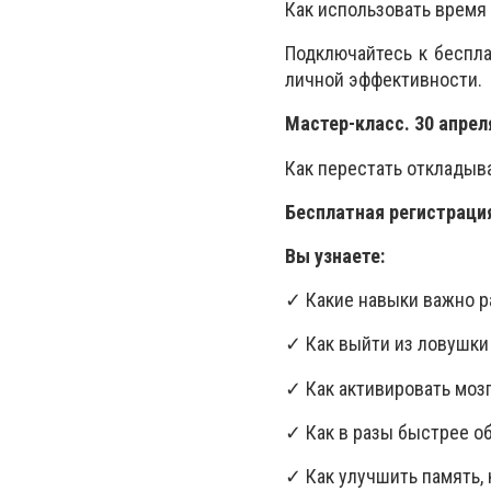
Как использовать время
Подключайтесь к беспла
личной эффективности.
Мастер-класс. 30 апреля
Как перестать откладыв
Бесплатная регистрация
Вы узнаете:
✓ Какие навыки важно р
✓
Как выйти из ловушки
✓
Как активировать моз
✓
Как в разы быстрее о
✓
Как улучшить память,