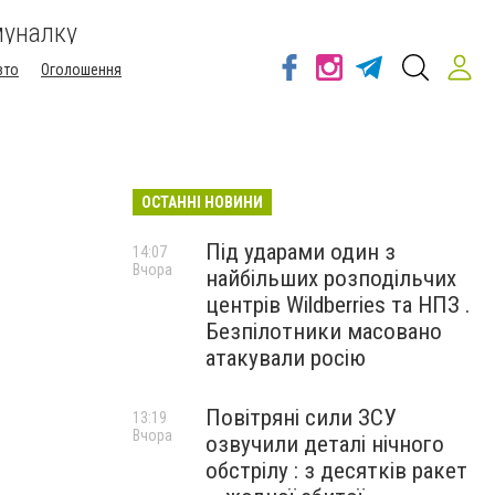
муналку
вто
Оголошення
ОСТАННІ НОВИНИ
Під ударами один з
14:07
Вчора
найбільших розподільчих
центрів Wildberries та НПЗ .
Безпілотники масовано
атакували росію
Повітряні сили ЗСУ
13:19
Вчора
озвучили деталі нічного
обстрілу : з десятків ракет