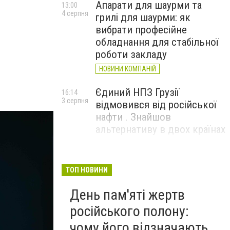
Апарати для шаурми та
13:00
4 серпня
грилі для шаурми: як
вибрати професійне
обладнання для стабільної
роботи закладу
НОВИНИ КОМПАНІЙ
Єдиний НПЗ Грузії
16:14
3 серпня
відмовився від російської
нафти . Знайшов
альтернативу в двох країнах
До чого призвели атаки
15:16
3 серпня
ЗСУ на Wildberries . 200 млрд
ТОП НОВИНИ
збитків і ризик краху банків
День пам'яті жертв
рф
російського полону:
чому його відзначають