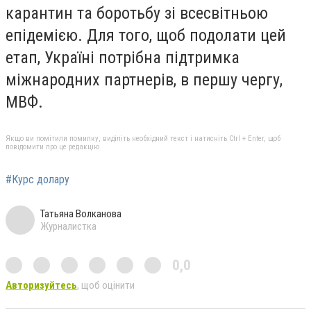
карантин та боротьбу зі всесвітньою
епідемією. Для того, щоб подолати цей
етап, Україні потрібна підтримка
міжнародних партнерів, в першу чергу,
МВФ.
Якщо ви помітили помилку, виділіть необхідний текст і натисніть Ctrl + Enter, щоб
повідомити про це редакцію
#Курс долару
Татьяна Волканова
Журналистка
0,0
Авторизуйтесь
, щоб оцінити