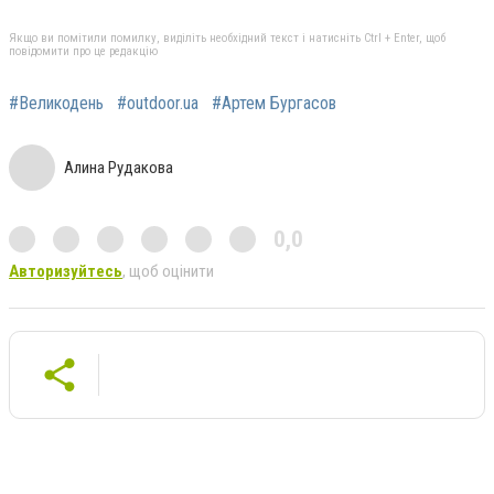
Якщо ви помітили помилку, виділіть необхідний текст і натисніть Ctrl + Enter, щоб
повідомити про це редакцію
#Великодень
#outdoor.ua
#Артем Бургасов
Алина Рудакова
0,0
Авторизуйтесь
, щоб оцінити