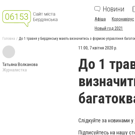
Новини
Афіша
Коронавірус
Новый год 2021
Головна
До 1 травня у Бердянську мають визначитись з формою управління багато
11:00, 7 квітня 2020 р.
До 1 тра
Татьяна Волканова
Журналистка
визначит
багатокв
Слідкуйте за новинами у
Підписуйтесь на нашу ст