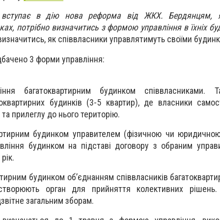
 вступає в дію нова реформа від ЖКХ. Бердянцям, 
ах, потрібно визначитись з формою управління в їхніх бу
визначитись, як співвласники управлятимуть своїми будинк
дбачено 3 форми управління:
іння багатоквартирним будинком співвласниками. Т
квартирних будинків (3-5 квартир), де власники самос
 та прилеглу до нього територію.
вартирним будинком управителем (фізичною чи юридично
вління будинком на підставі договору з обраним управ
рік.
ртирним будинком об’єднанням співвласників багатокварти
 створюють орган для прийняття колективних рішень.
дзвітне загальним зборам.