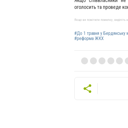
Якщо співвласники не
оголосить та проведе ко
Якщо ви помітили помилку, виділіть нео
#До 1 травня у Бердянську 
#реформа ЖКХ