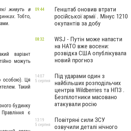
Генштаб оновив втрати
які живуть в
09:44
російської армії . Мінус 1210
динках.
Тобто,
окупантів за добу
ами.
WSJ - Путін може напасти
08:32
на НАТО вже восени:
розвідка США опублікувала
акий варіант
новий прогноз
тійно можуть
Під ударами один з
14:07
ю особою). Ця
5 серпня
найбільших розподільчих
ителем. Такий
центрів Wildberries та НПЗ .
Безпілотники масовано
атакували росію
рного будинку
 Правління є
Повітряні сили ЗСУ
13:19
5 серпня
озвучили деталі нічного