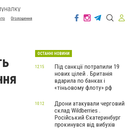
муналку
вто
Оголошення
ОСТАННІ НОВИНИ
ть
Під санкції потрапили 19
12:15
нових цілей . Британія
ння
вдарила по банках і
«тіньовому флоту» рф
Дрони атакували черговий
10:12
склад Wildberries .
Російський Єкатеринбург
прокинувся від вибухів