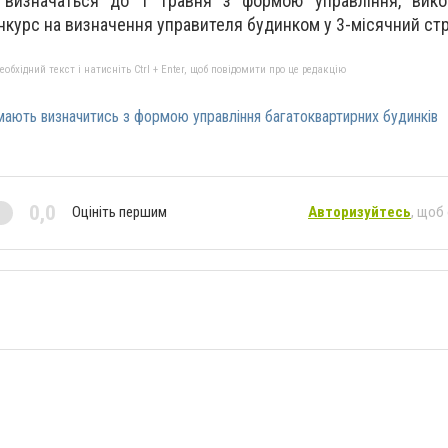
 визначаться до 1 травня з формою управління, вико
нкурс на визначення управителя будинком у 3-місячний стр
бхідний текст і натисніть Ctrl + Enter, щоб повідомити про це редакцію
мають визначитись з формою управління багатоквартирних будинків
0,0
Оцініть першим
Авторизуйтесь
, щоб