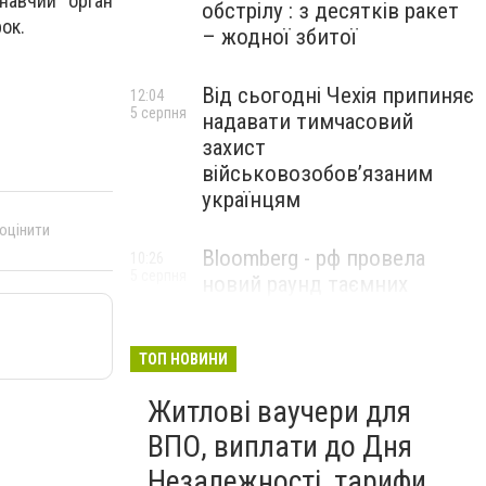
навчий орган
обстрілу : з десятків ракет
ок.
– жодної збитої
Від сьогодні Чехія припиняє
12:04
5 серпня
надавати тимчасовий
захист
військовозобов’язаним
українцям
 оцінити
Bloomberg - рф провела
10:26
5 серпня
новий раунд таємних
зустрічей з Європою щодо
війни в Україні
ТОП НОВИНИ
Житлові ваучери для
ВПО, виплати до Дня
Незалежності, тарифи