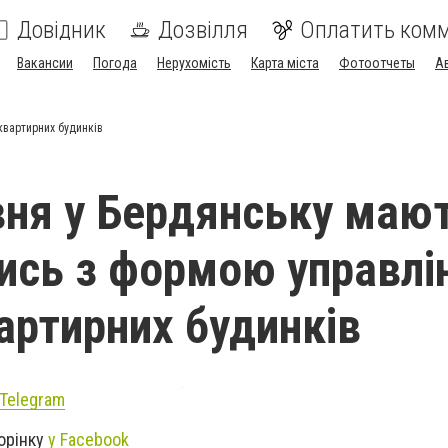
Довідник
Дозвілля
Оплатить ком
Вакансии
Погода
Нерухомість
Карта міста
Фотоотчеты
А
квартирних будинків
вня у Бердянську маю
ись з формою управлі
артирних будинків
Telegram
орінку
у Facebook