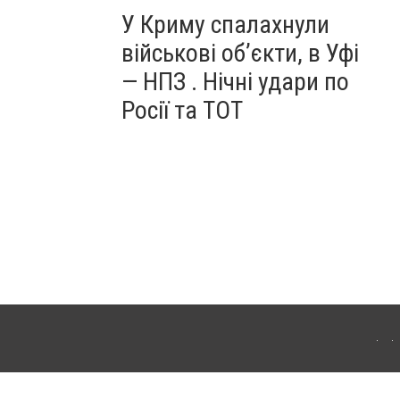
У Криму спалахнули
військові об’єкти, в Уфі
— НПЗ . Нічні удари по
Росії та ТОТ
ердянська. Для інтернет-видань обов'язкове розміщення прямого, відкритого для