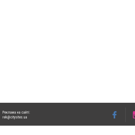
Реклама на сайті:
rek@citysites.ua
Допускається цитування матеріалів без отримання попередньої згоди 06153.com.ua з