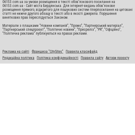
06153.com.ua за умови розміщення в тексті обов'язкового посилання на
06153.com.ua - Сайт міста Бердянська. Для інтернет-видань обов'язкове
розміщення прямого, відкритого для пошукових систем гіперпосилання на цитовані
статті не нижче другого абзацу в тексті або в якості джерела. Порушення
виняткових прав переслідується Законом.
Матеріали з плашками "Новини компаній", "Промо", "Партнерський матеріал",
"Партнерський спецпроєкт", "Політичні новини", "Пресреліз", "PR", "Офіційно",
"Політична реклама" публікуються на правах реклами.
Реклама на сайті
Франшиза "CitySites"
Правила класифайд
Редакційна політика
Політика конфіденційності
Правила сайту
Автори проєкту