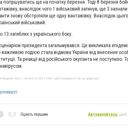
ла погіршуватись ще на початку березня. Тоді 8 березня бо
тажівку, внаслідок чого 1 військовий загинув, ще 3 зазнали
панти знову обстріляли ще одну вантажівку. Внаслідок цьог
раїнський військовий.
о 13 загиблих з українського боку.
ценарієм президента загальмувався. Це викликала епідемі
 важливою подією стала відмова України від внесення осо
итуції. Та реакції від російського окупанта не поступило. 
навірусом.
бхідний текст і натисніть Ctrl + Enter, щоб повідомити про це редакцію
ронавірус
0,0
Оцініть першим
Авторизуйтесь
, щоб