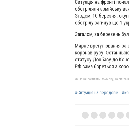
Ситуація на фронті поча
обстріляли армійську ван
Згодом, 10 березня. оку
обстрілу загинув ще 1 ук
Загалом, за березень бул
Мирне врегулювання за с
коронавірусу. Останньою
статусу Донбасу до Конст
РФ сама бореться з коро
Якщо ви помітили помилку, виділіть нео
#Ситуація на передовій
#ко