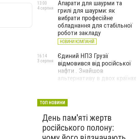
Апарати для шаурми та
13:00
4 серпня
грилі для шаурми: як
вибрати професійне
обладнання для стабільної
роботи закладу
НОВИНИ КОМПАНІЙ
Єдиний НПЗ Грузії
16:14
3 серпня
відмовився від російської
нафти . Знайшов
альтернативу в двох країнах
До чого призвели атаки
15:16
3 серпня
ЗСУ на Wildberries . 200 млрд
ТОП НОВИНИ
збитків і ризик краху банків
День пам'яті жертв
рф
російського полону:
чому його відзначають