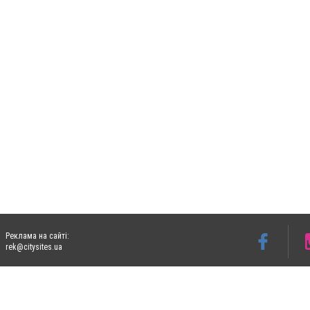
Реклама на сайті:
rek@citysites.ua
Допускається цитування матеріалів без отримання попередньої згоди 06153.com.ua з
пошукових систем гіперпосилання на цитовані статті не нижче другого абзацу в тек
Матеріали з плашками "Новини компаній", "Промо", "Партнерський матеріал", "Партнер