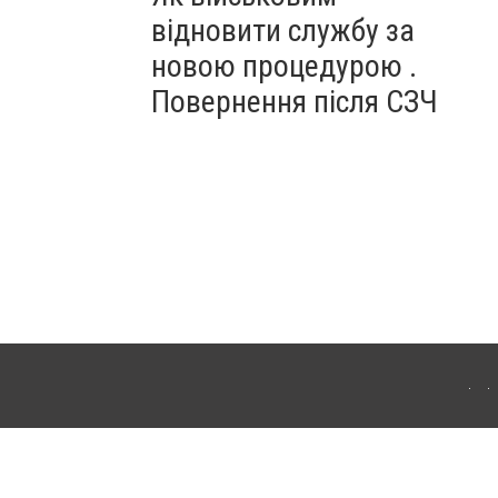
відновити службу за
новою процедурою .
Повернення після СЗЧ
ердянська. Для інтернет-видань обов'язкове розміщення прямого, відкритого для
лама" публікуються на правах реклами.