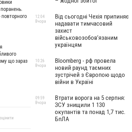
– жодної збитої
йовики
 поранень.
о повторного
Від сьогодні Чехія припиняє
12:04
Вчора
надавати тимчасовий
захист
військовозобов’язаним
українцям
я
бливого
Bloomberg - рф провела
Тому що зараз
10:26
Вчора
новий раунд таємних
зустрічей з Європою щодо
війни в Україні
Втрати ворога на 5 серпня:
09:59
Вчора
ЗСУ знищили 1 130
окупантів та понад 1,7 тис.
 оцінити
БпЛА