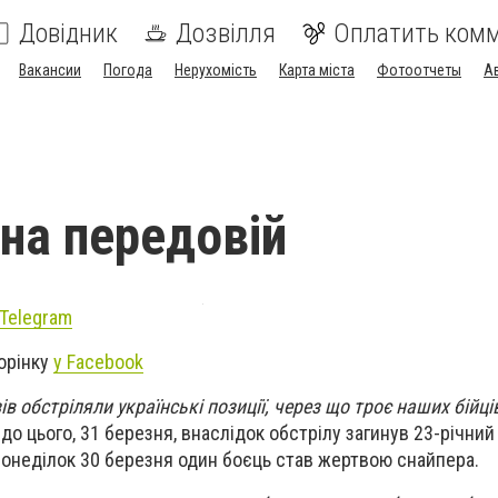
Довідник
Дозвілля
Оплатить ком
Вакансии
Погода
Нерухомість
Карта міста
Фотоотчеты
А
 на передовій
Telegram
орінку
у Facebook
ів обстріляли українські позиції, через що троє наших бійц
о цього, 31 березня, внаслідок обстрілу загинув 23-річний
онеділок 30 березня один боєць став жертвою снайпера.