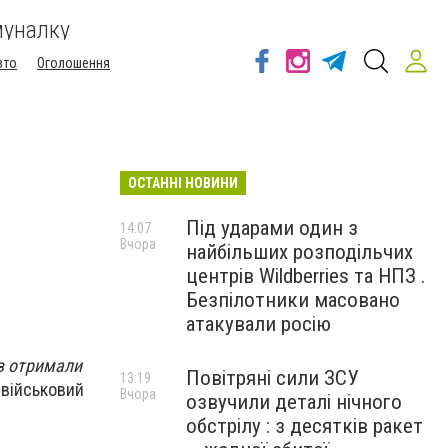
муналку
вто
Оголошення
ОСТАННІ НОВИНИ
Під ударами один з
14:07
Вчора
найбільших розподільчих
центрів Wildberries та НПЗ .
Безпілотники масовано
атакували росію
ів отримали
Повітряні сили ЗСУ
13:19
 військовий
Вчора
озвучили деталі нічного
обстрілу : з десятків ракет