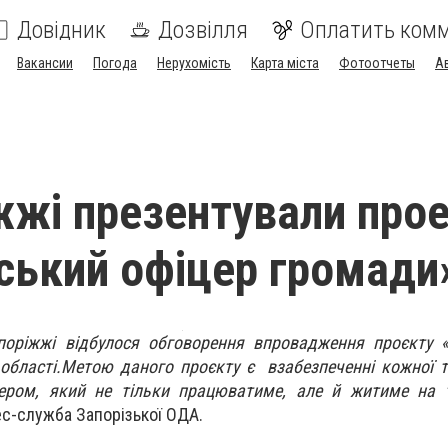
Довідник
Дозвілля
Оплатить ком
Вакансии
Погода
Нерухомість
Карта міста
Фотоотчеты
А
жжі презентували про
ський офіцер громади
апоріжжі відбулося обговорення впровадження проєкту 
області.
Метою даного проєкту є
в
забезпеченні кожн
ої
т
ром, який не тільки працюватиме, але й житиме на те
с-служба Запорізької ОДА.