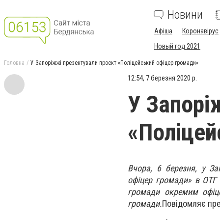
Новини
Афіша
Коронавірус
Новый год 2021
Головна
У Запоріжжі презентували проект «Поліцейський офіцер громади»
12:54, 7 березня 2020 р.
У Запорі
«Поліцей
Вчора, 6 березня, у З
офіцер громади» в ОТГ 
громад
и
окремим офіце
громади.
Повідомляє пре