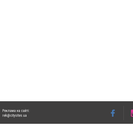
Реклама на сайті:
rek@citysites.ua
Допускається цитування матеріалів без отримання попередньої згоди 06153.com.ua з