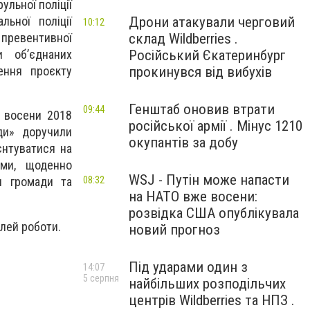
ульної поліції
Дрони атакували черговий
льної поліції
10:12
склад Wildberries .
у превентивної
Російський Єкатеринбург
и об’єднаних
прокинувся від вибухів
енн
я
проєкту
Генштаб оновив втрати
09:44
, восени 2018
російської армії . Мінус 1210
ди»
доручили
окупантів за добу
єнтуватися на
ями, щоденно
WSJ - Путін може напасти
08:32
и громади та
на НАТО вже восени:
розвідка США опублікувала
алей роботи.
новий прогноз
Під ударами один з
14:07
5 серпня
найбільших розподільчих
центрів Wildberries та НПЗ .