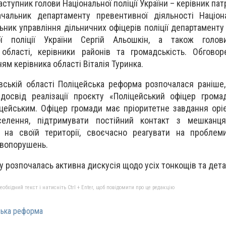
аступник голови Національної поліції України – керівник патр
чальник департаменту превентивної діяльності Націона
альник управління дільничних офіцерів поліції департамент
ої поліції України Сергій Альошкін
, а також
голов
 області, керівники районів та громадськість.
О
бговор
ням керівника області
Віталі
я
Турин
ка
.
вській області Поліцейська реформа розпочалася раніше
освід реалізації проєкту «Поліцейський офіцер грома
іцейським
.
Офіцер громади має пріоритетне завдання
орі
селення, підтримувати постійний контакт з мешканц
 на своїй території, своєчасно реагувати на проблем
авопорушень.
ту розпочалась активна дискусія щодо усіх тонкощів та дет
бхідний текст і натисніть Ctrl + Enter, щоб повідомити про це редакцію
ська реформа