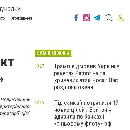
муналку
вто
Оголошення
ОСТАННІ НОВИНИ
ект
Трамп відмовив Україні у
13:27
ракетах Patriot на тлі
»
кривавих атак Росії : Нас
розділяє океан
«Поліцейський
Під санкції потрапили 19
12:15
ериторіальн
ої
нових цілей . Британія
риторії цієї
вдарила по банках і
«тіньовому флоту» рф