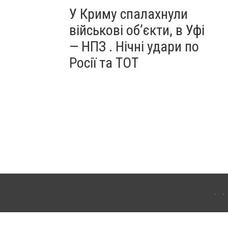
У Криму спалахнули
військові об’єкти, в Уфі
— НПЗ . Нічні удари по
Росії та ТОТ
ердянська. Для інтернет-видань обов'язкове розміщення прямого, відкритого для