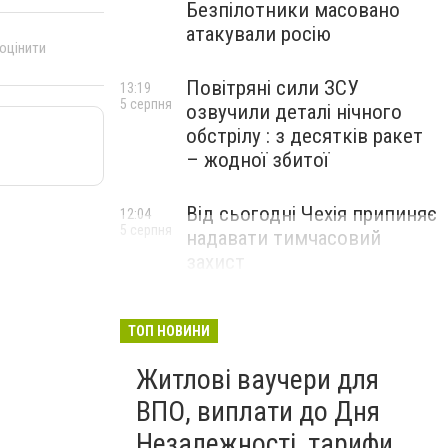
Безпілотники масовано
атакували росію
 оцінити
Повітряні сили ЗСУ
13:19
5 серпня
озвучили деталі нічного
обстрілу : з десятків ракет
– жодної збитої
Від сьогодні Чехія припиняє
12:04
5 серпня
надавати тимчасовий
захист
військовозобов’язаним
українцям
ТОП НОВИНИ
Житлові ваучери для
ВПО, виплати до Дня
Незалежності, тарифи