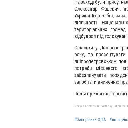
На заході були присутні
з
Олександр Фацевич, на
України Ігор Бабіч, нач
діяльності Національн
територіальних громад
відбулося під головуван
Оскільки у Дніпропетро
року, то
презентува
ти
д
дніпропетровським пол
потреби місцевого на
забезпечувати порядок
запобігати вчиненню пр
Після презентації проєк
Якщо ви помітили помилку, виділіть нео
#Запорізька ОДА
#поліцей