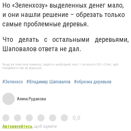
Но «Зеленхозу» выделенных денег мало,
и они нашли решение – обрезать только
самые проблемные деревья.
Что делать с остальными деревьями,
Шаповалов ответа не дал.
Якщо ви помітили помилку, виділіть необхідний текст і натисніть Ctrl + Enter, щоб
повідомити про це редакцію
#Зеленхоз
#Владимир Шаповалов
#обрезка деревьев
Алина Рудакова
0,0
Авторизуйтесь
, щоб оцінити