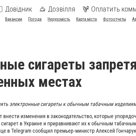
Довідник
Дозвілля
Оплатить ком
Вакансии
Погода
Нерухомість
Карта міста
Фотоотчеты
А
ные сигареты запретя
енных местах
нять электронные сигареты к обычным табачным изделиям
т внести изменения в законодательство, которые упорядо
сигарет в Украине и приравнивают их к обычным табачны
ице в Telegram сообщил премьер-министр Алексей Гончарук