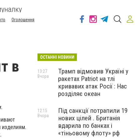
муналку
вто
Оголошення
ОСТАННІ НОВИНИ
т в
Трамп відмовив Україні у
13:27
Вчора
ракетах Patriot на тлі
кривавих атак Росії : Нас
розділяє океан
.
Під санкції потрапили 19
12:15
Вчора
нових цілей . Британія
чивают
вдарила по банках і
м изделиям.
«тіньовому флоту» рф
.