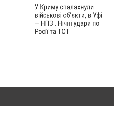
У Криму спалахнули
військові об’єкти, в Уфі
— НПЗ . Нічні удари по
Росії та ТОТ
ердянська. Для інтернет-видань обов'язкове розміщення прямого, відкритого для