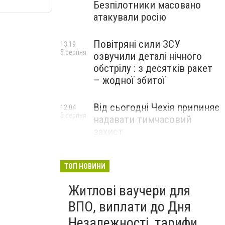
Безпілотники масовано
атакували росію
Повітряні сили ЗСУ
13:19
5 серпня
озвучили деталі нічного
обстрілу : з десятків ракет
– жодної збитої
Від сьогодні Чехія припиняє
12:04
5 серпня
надавати тимчасовий
захист
військовозобов’язаним
українцям
ТОП НОВИНИ
Житлові ваучери для
ВПО, виплати до Дня
Незалежності, тарифи