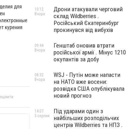
делия для
Дрони атакували черговий
10:12
жен
Вчора
склад Wildberries .
 электронные
Російський Єкатеринбург
ет курения
прокинувся від вибухів
Генштаб оновив втрати
09:44
Вчора
російської армії . Мінус 1210
окупантів за добу
WSJ - Путін може напасти
08:32
Вчора
на НАТО вже восени:
розвідка США опублікувала
новий прогноз
 оцінити
Під ударами один з
14:07
5 серпня
найбільших розподільчих
центрів Wildberries та НПЗ .