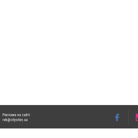
Реклама на сайті:
rek@citysites.ua
Допускається цитування матеріалів без отримання попередньої згоди 06153.com.ua з