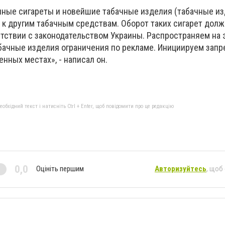
ные сигареты и новейшие табачные изделия (табачные из
 к другим табачным средствам. Оборот таких сигарет дол
етствии с законодательством Украины. Распространяем на
бачные изделия ограничения по рекламе. Инициируем запр
енных местах», - написал он.
бхідний текст і натисніть Ctrl + Enter, щоб повідомити про це редакцію
0,0
Оцініть першим
Авторизуйтесь
, щоб