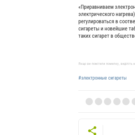
«Приравниваем электрон
электрического нагрева)
регулироваться в соотв
сигареты и новейшие та
таких сигарет в обществ
Якщо ви помітили помилку, виділіть нео
#электронные сигареты