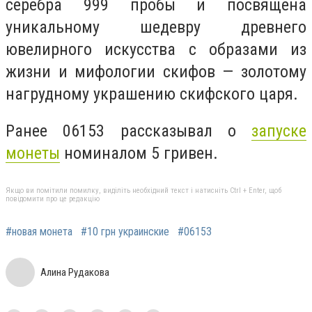
серебра 999 пробы и посвящена
уникальному шедевру древнего
ювелирного искусства с образами из
жизни и мифологии скифов — золотому
нагрудному украшению скифского царя.
Ранее 06153 рассказывал о
запуске
монеты
номиналом 5 гривен.
Якщо ви помітили помилку, виділіть необхідний текст і натисніть Ctrl + Enter, щоб
повідомити про це редакцію
#новая монета
#10 грн украинские
#06153
Алина Рудакова