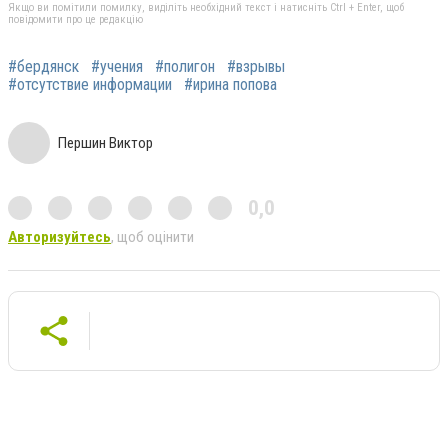
Якщо ви помітили помилку, виділіть необхідний текст і натисніть Ctrl + Enter, щоб
повідомити про це редакцію
#бердянск
#учения
#полигон
#взрывы
#отсутствие информации
#ирина попова
Першин Виктор
0,0
Авторизуйтесь
, щоб оцінити