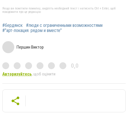
Якщо ви помітили помилку, виділіть необхідний текст і натисніть Ctrl + Enter, щоб
повідомити про це редакцію
#бердянск
#люди с ограниченными возможностями
#"арт-локация. рядом и вместе"
Першин Виктор
0,0
Авторизуйтесь
, щоб оцінити