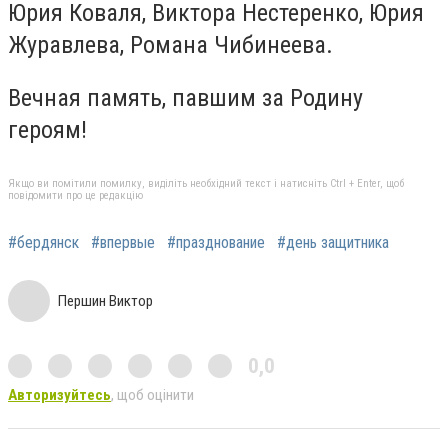
Юрия Коваля, Виктора Нестеренко, Юрия
Журавлева, Романа Чибинеева.
Вечная память, павшим за Родину
героям!
Якщо ви помітили помилку, виділіть необхідний текст і натисніть Ctrl + Enter, щоб
повідомити про це редакцію
#бердянск
#впервые
#празднование
#день защитника
Першин Виктор
0,0
Авторизуйтесь
, щоб оцінити