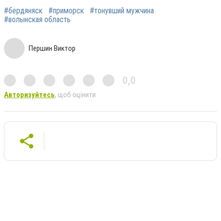
#бердяняск
#приморск
#тонувший мужчина
#волынская область
Першин Виктор
0,0
Авторизуйтесь
, щоб оцінити