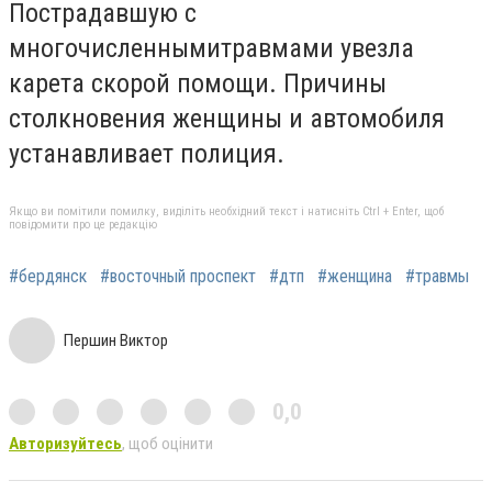
Пострадавшую с
многочисленнымитравмами увезла
карета скорой помощи. Причины
столкновения женщины и автомобиля
устанавливает полиция.
Якщо ви помітили помилку, виділіть необхідний текст і натисніть Ctrl + Enter, щоб
повідомити про це редакцію
#бердянск
#восточный проспект
#дтп
#женщина
#травмы
Першин Виктор
0,0
Авторизуйтесь
, щоб оцінити