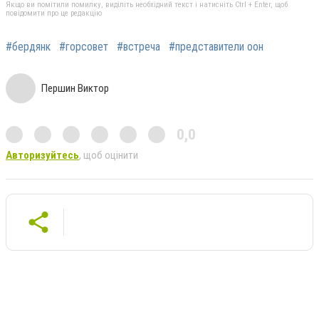
Якщо ви помітили помилку, виділіть необхідний текст і натисніть Ctrl + Enter, щоб
повідомити про це редакцію
#бердянк
#горсовет
#встреча
#представители оон
Першин Виктор
0,0
Авторизуйтесь
, щоб оцінити