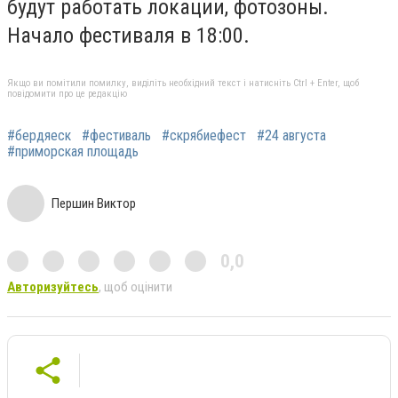
будут работать локации, фотозоны.
Начало фестиваля в 18:00.
Якщо ви помітили помилку, виділіть необхідний текст і натисніть Ctrl + Enter, щоб
повідомити про це редакцію
#бердяеск
#фестиваль
#скрябиефест
#24 августа
#приморская площадь
Першин Виктор
0,0
Авторизуйтесь
, щоб оцінити