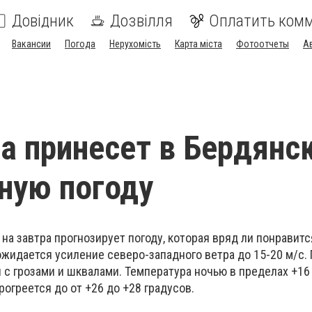
Довідник
Дозвілля
Оплатить ком
Вакансии
Погода
Нерухомість
Карта міста
Фотоотчеты
А
та принесет в Бердянс
ную погоду
а завтра прогнозирует погоду, которая вряд ли понравитс
жидается усиление северо-западного ветра до 15-20 м/с.
с грозами и шквалами. Температура ночью в пределах +16 
рогреется до от +26 до +28 градусов.