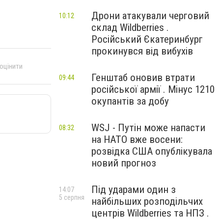
Дрони атакували черговий
10:12
склад Wildberries .
Російський Єкатеринбург
прокинувся від вибухів
 оцінити
Генштаб оновив втрати
09:44
російської армії . Мінус 1210
окупантів за добу
WSJ - Путін може напасти
08:32
на НАТО вже восени:
розвідка США опублікувала
новий прогноз
Під ударами один з
14:07
5 серпня
найбільших розподільчих
центрів Wildberries та НПЗ .