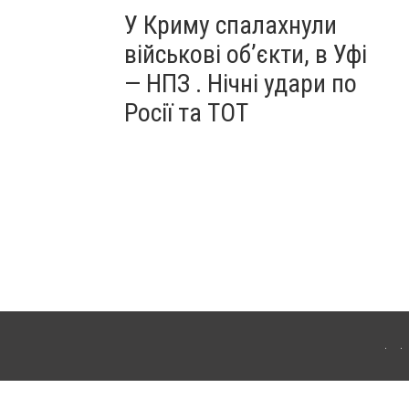
У Криму спалахнули
військові об’єкти, в Уфі
— НПЗ . Нічні удари по
Росії та ТОТ
ердянська. Для інтернет-видань обов'язкове розміщення прямого, відкритого для