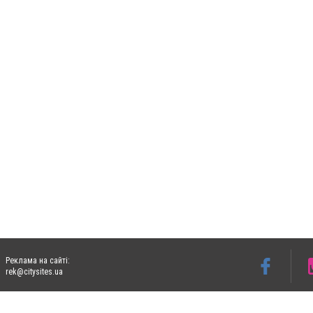
Реклама на сайті:
rek@citysites.ua
Допускається цитування матеріалів без отримання попередньої згоди 06153.com.ua з