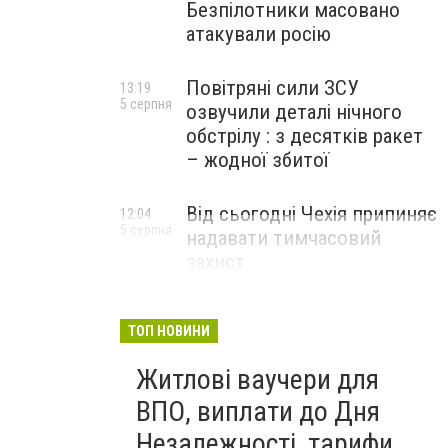
Безпілотники масовано
атакували росію
Повітряні сили ЗСУ
13:19
5 серпня
озвучили деталі нічного
обстрілу : з десятків ракет
– жодної збитої
Від сьогодні Чехія припиняє
12:04
5 серпня
надавати тимчасовий
захист
військовозобов’язаним
українцям
ТОП НОВИНИ
Житлові ваучери для
ВПО, виплати до Дня
Незалежності, тарифи