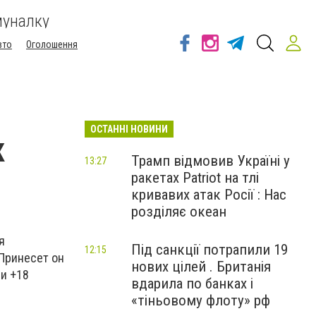
муналку
вто
Оголошення
ОСТАННІ НОВИНИ
к
Трамп відмовив Україні у
13:27
ракетах Patriot на тлі
кривавих атак Росії : Нас
розділяє океан
я
Під санкції потрапили 19
12:15
 Принесет он
нових цілей . Британія
и +18
вдарила по банках і
«тіньовому флоту» рф