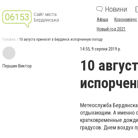
Новини
Афіша
Коронавірус
Новый год 2021
Головна
10 августа принесет в Бердянск испорченную погоду
14:55, 9 серпня 2019 р.
10 авгус
Першин Виктор
испорчен
Метеослужба Бердянска н
отдыхающим. А именно о
кратковременные дожди 
градусов. Днем воздух п