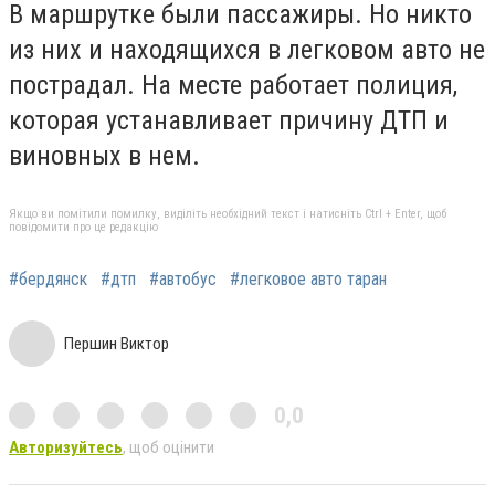
В маршрутке были пассажиры. Но никто
из них и находящихся в легковом авто не
пострадал. На месте работает полиция,
которая устанавливает причину ДТП и
виновных в нем.
Якщо ви помітили помилку, виділіть необхідний текст і натисніть Ctrl + Enter, щоб
повідомити про це редакцію
#бердянск
#дтп
#автобус
#легковое авто таран
Першин Виктор
0,0
Авторизуйтесь
, щоб оцінити