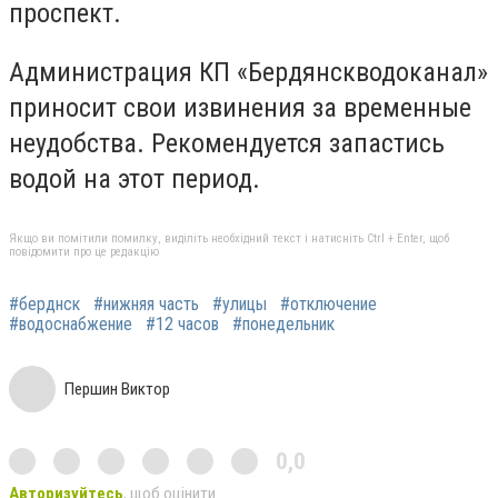
проспект.
Администрация КП «Бердянскводоканал»
приносит свои извинения за временные
неудобства. Рекомендуется запастись
водой на этот период.
Якщо ви помітили помилку, виділіть необхідний текст і натисніть Ctrl + Enter, щоб
повідомити про це редакцію
#берднск
#нижняя часть
#улицы
#отключение
#водоснабжение
#12 часов
#понедельник
Першин Виктор
0,0
Авторизуйтесь
, щоб оцінити