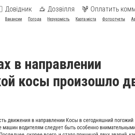
Довідник
Дозвілля
Оплатить ком
Вакансии
Погода
Нерухомість
Карта міста
Фотоотчеты
А
ах в направлении
ой косы произошло д
сть движения в направлении Косы в сегодняшний погожий 
ке машин водителям следует быть особенно внимательными
оследнее, скорее всего, и стало причиной двух аварий, к