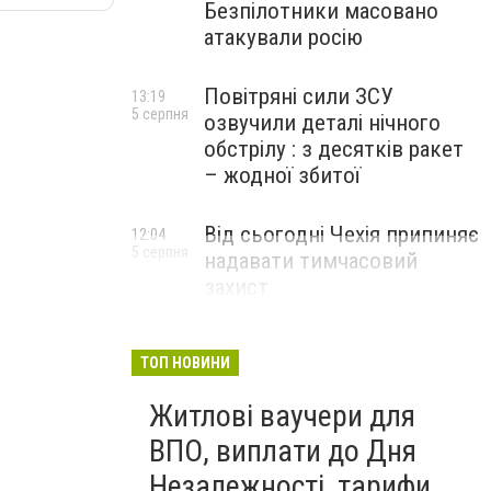
Безпілотники масовано
атакували росію
Повітряні сили ЗСУ
13:19
5 серпня
озвучили деталі нічного
обстрілу : з десятків ракет
– жодної збитої
Від сьогодні Чехія припиняє
12:04
5 серпня
надавати тимчасовий
захист
військовозобов’язаним
українцям
ТОП НОВИНИ
Житлові ваучери для
ВПО, виплати до Дня
Незалежності, тарифи