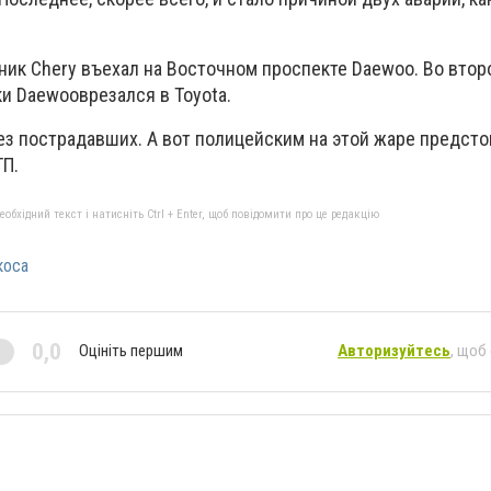
ник Chery въехал на Восточном проспекте Daewoo. Во втор
ки Daewoo
врезался в
Toyota
.
ез пострадавших. А вот полицейским на этой жаре предсто
ТП.
бхідний текст і натисніть Ctrl + Enter, щоб повідомити про це редакцію
коса
0,0
Оцініть першим
Авторизуйтесь
, щоб