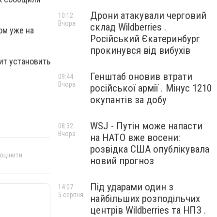
Дрони атакували черговий
10:12
Вчора
склад Wildberries .
ом уже на
Російський Єкатеринбург
прокинувся від вибухів
ит установить
Генштаб оновив втрати
09:44
Вчора
російської армії . Мінус 1210
окупантів за добу
WSJ - Путін може напасти
08:32
Вчора
на НАТО вже восени:
розвідка США опублікувала
 оцінити
новий прогноз
Під ударами один з
14:07
5 серпня
найбільших розподільчих
центрів Wildberries та НПЗ .