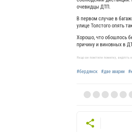
очевидцы ДТП.
В первом случае в багаж
улице Толстого опять та
Хорошо, что обошлось б
причину и виновных в Д
Якщо ви помітили помилку, виділіть нео
#бердянск
#две аварии
#