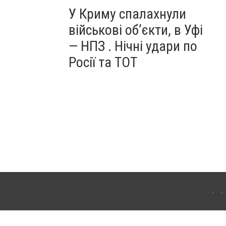
У Криму спалахнули
військові об’єкти, в Уфі
— НПЗ . Нічні удари по
Росії та ТОТ
ердянська. Для інтернет-видань обов'язкове розміщення прямого, відкритого для