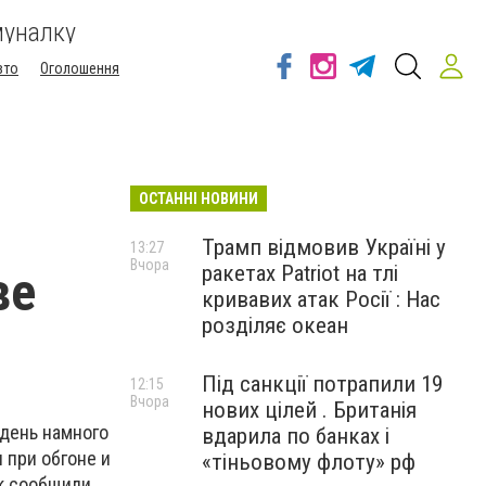
муналку
вто
Оголошення
ОСТАННІ НОВИНИ
Трамп відмовив Україні у
13:27
Вчора
ракетах Patriot на тлі
ве
кривавих атак Росії : Нас
розділяє океан
Під санкції потрапили 19
12:15
Вчора
нових цілей . Британія
день намного
вдарила по банках і
 при обгоне и
«тіньовому флоту» рф
ак сообщили