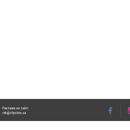
Реклама на сайті:
rek@citysites.ua
Допускається цитування матеріалів без отримання попередньої згоди 06153.com.ua з