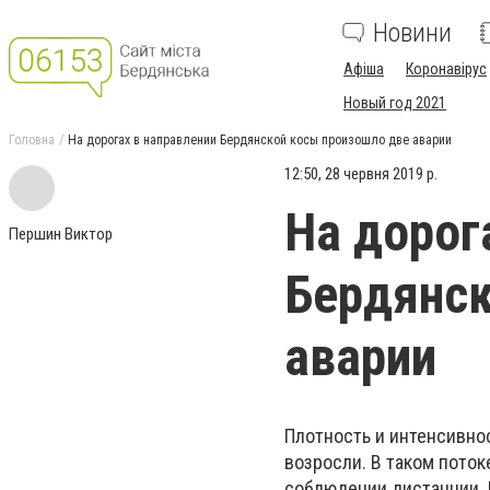
Новини
Афіша
Коронавірус
Новый год 2021
Головна
На дорогах в направлении Бердянской косы произошло две аварии
12:50, 28 червня 2019 р.
На дорог
Першин Виктор
Бердянск
аварии
Плотность и интенсивно
возросли. В таком пото
соблюдении дистанции. П