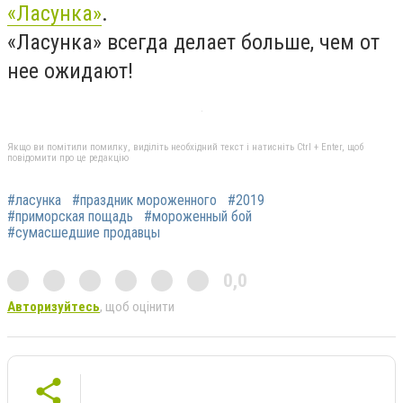
«Ласунка»
.
«Ласунка» всегда делает больше, чем от
нее ожидают!
Якщо ви помітили помилку, виділіть необхідний текст і натисніть Ctrl + Enter, щоб
повідомити про це редакцію
#ласунка
#праздник мороженного
#2019
#приморская пощадь
#мороженный бой
#сумасшедшие продавцы
0,0
Авторизуйтесь
, щоб оцінити