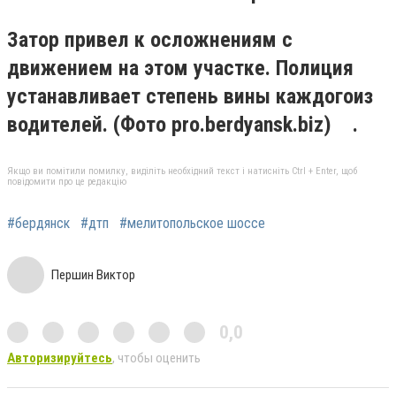
Затор привел к осложнениям с
движением на этом участке. Полиция
устанавливает степень вины каждогоиз
водителей.
(Фото pro.berdyansk.biz)
.
Якщо ви помітили помилку, виділіть необхідний текст і натисніть Ctrl + Enter, щоб
повідомити про це редакцію
#бердянск
#дтп
#мелитопольское шоссе
Першин Виктор
0,0
Авторизируйтесь
, чтобы оценить