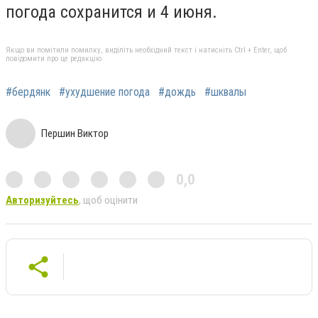
погода сохранится и 4 июня.
Якщо ви помітили помилку, виділіть необхідний текст і натисніть Ctrl + Enter, щоб
повідомити про це редакцію
#бердянк
#ухудшение погода
#дождь
#шквалы
Першин Виктор
0,0
Авторизуйтесь
, щоб оцінити