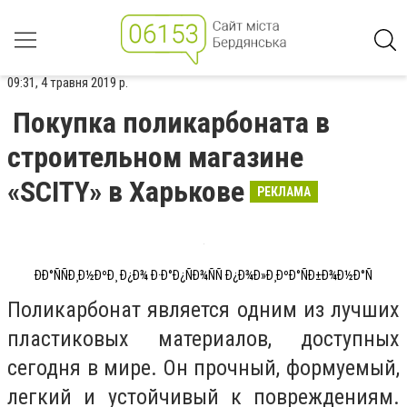
09:31, 4 травня 2019 р.
Покупка поликарбоната в
строительном магазине
«SCITY» в Харькове
РЕКЛАМА
ÐÐ°ÑÑÐ¸Ð½ÐºÐ¸ Ð¿Ð¾ Ð·Ð°Ð¿ÑÐ¾ÑÑ Ð¿Ð¾Ð»Ð¸ÐºÐ°ÑÐ±Ð¾Ð½Ð°Ñ
Поликарбонат является одним из лучших
пластиковых материалов, доступных
сегодня в мире. Он прочный, формуемый,
легкий и устойчивый к повреждениям.