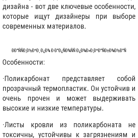
дизайна - вот две ключевые особенности,
которые ищут дизайнеры при выборе
современных материалов.
ÐÐ°ÑÑÐ¸Ð½ÐºÐ¸ Ð¿Ð¾ Ð·Ð°Ð¿ÑÐ¾ÑÑ Ð¿Ð¾Ð»Ð¸ÐºÐ°ÑÐ±Ð¾Ð½Ð°Ñ
Особенности:
·
Поликарбонат представляет собой
прозрачный термопластик. Он устойчив и
очень прочен и может выдерживать
высокие и низкие температуры.
·
Листы кровли из поликарбоната не
токсичны, устойчивы к загрязнениям и