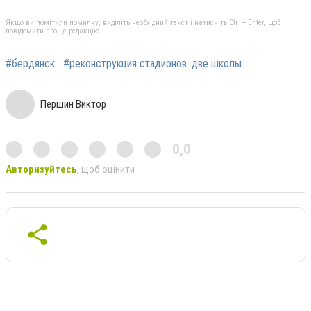
Якщо ви помітили помилку, виділіть необхідний текст і натисніть Ctrl + Enter, щоб
повідомити про це редакцію
#бердянск
#реконструкция стадионов. две школы
Першин Виктор
0,0
Авторизуйтесь
, щоб оцінити