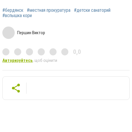
#бердянск
#местная прокуратура
#детски санаторий
#вспышка кори
Першин Виктор
0,0
Авторизуйтесь
, щоб оцінити