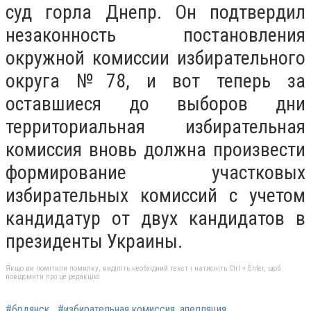
суд горла Днепр. Он подтвердил
незаконность постановления
окружной комиссии избирательного
округа №78, и вот теперь за
оставшиеся до выборов дни
территориальная избирательная
комиссия вновь должна произвести
формирование участковых
избирательных комиссий с учетом
кандидатур от двух кандидатов в
президенты Украины.
Якщо ви помітили помилку, виділіть необхідний текст і натисніть Ctrl + Enter, щоб
повідомити про це редакцію
#брдянск
#избирательная комиссия. апелляция