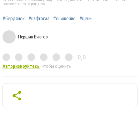
Якщо ви помітили помилку, виділіть необхідний текст і натисніть Ctrl + Enter, щоб
повідомити про це редакцію
#бердянск
#нафтогаз
#снижение
#цены
Першин Виктор
0,0
Авторизируйтесь
, чтобы оценить