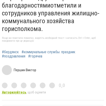
благодарностямиотметили и
сотрудников управления жилищно-
коммунального хозяйства
горисполкома.
Якщо ви помітили помилку, виділіть необхідний текст і натисніть Ctrl + Enter, щоб
повідомити про це редакцію
#бердянск
#коммунальные службы. праздник
#поздравления
#горячев
Першин Виктор
0,0
Авторизуйтесь
, щоб оцінити