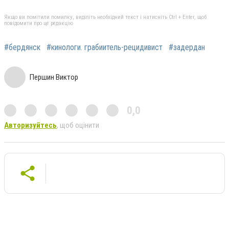
Якщо ви помітили помилку, виділіть необхідний текст і натисніть Ctrl + Enter, щоб
повідомити про це редакцію
#бердянск
#кинологи. грабиитель-рецидивист
#задердан
Першин Виктор
0,0
Авторизуйтесь
, щоб оцінити