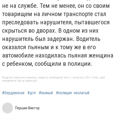
не на службе. Тем не менее, он со своим
товарищем на личном транспорте стал
преследовать нарушителя, пытавшегося
скрыться во дворах. В одном из них
нарушитель был задержан. Водитель
оказался пьяным и к тому же в его
автомобиле находилась пьяная женщина
с ребенком, сообщили в полиции.
Якщо ви помітили помилку, виділіть необхідний текст і натисніть Ctrl + Enter, щоб
повідомити про це редакцію
#бердяенскя
#дтп
#пьяный
#полиция. чехлатый
Першин Виктор