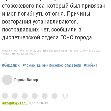
сторожевого пса, который был привязан
и мог погибнуть от огня. Причины
возгорания устанавливаются,
пострадавших нет, сообщили в
диспетчерской отдела ГСЧС города.
Якщо ви помітили помилку, виділіть необхідний текст і натисніть Ctrl + Enter, щоб
повідомити про це редакцію
#бердянск
#пожар. дачный поселок. спасатели
#собака
Першин Виктор
0,0
Авторизуйтесь
, щоб оцінити