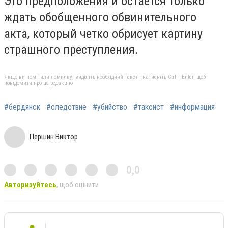
Это предположения и остается только
ждать обобщенного обвинительного
акта, который четко обрисует картину
страшного преступления.
Якщо ви помітили помилку, виділіть необхідний текст і натисніть Ctrl + Enter, щоб
повідомити про це редакцію
#бердянск
#следствие
#убийство
#таксист
#информация
Першин Виктор
0,0
Авторизуйтесь
, щоб оцінити