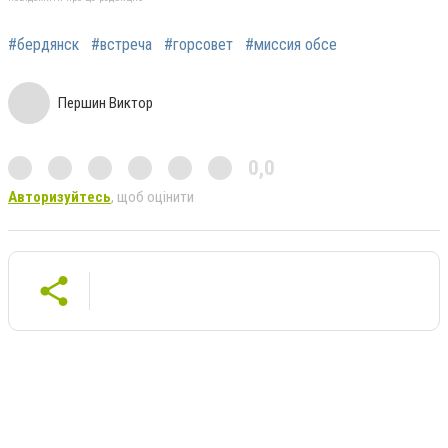
#бердянск
#встреча
#горсовет
#миссия обсе
Першин Виктор
0,0
Авторизуйтесь
, щоб оцінити