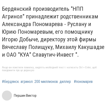
Бердянский производитель "НПП
Агринол" принадлежит родственникам
Александра Пономарева - Руслану и
Юрию Пономаревым, его помощнику
Игорю Добыче, директору этой фирмы
Вячеславу Полищуку, Михаилу Какушадзе
и ОАО "КУА" Славутич-Инвест ".
Якщо ви помітили помилку, виділіть необхідний текст і натисніть Ctrl + Enter, щоб
повідомити про це редакцію
#бердянск. агринол. 200 миллионов. диллер
#пономарев
Першин Виктор