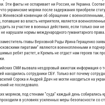
. Эти факты не оспаривает ни Россия, ни Украина. Соотве
, что украинские моряки после задержания приобрели стат
о Женевской конвенции об обращении с военнопленными,
, попавшие во власть неприятеля, является военнопленны
удить за участие в военных действиях, если только они н
 не нарушали нормы международного гуманитарного права.
 заместитель главы Верховной Рады Ирина Геращенко заяви
осковскими пиратами" являются военнопленными и подчерк
имых ребят растет, и Кремль не отдаст нам героев так про
ки.
сийских СМИ вызвала нездоровый ажиотаж информация о то
лей находились сотрудники СБУ. Только вот почему сотруд
асилий Сорока и Андрей Драч не могли находиться на укра
нений не последовало.
их моряков, под стенами "суда" каждый день собирались 
 проходили в условиях усиленных меры безопасности со с