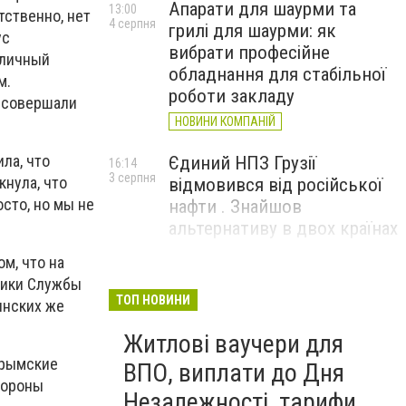
Апарати для шаурми та
13:00
тственно, нет
4 серпня
грилі для шаурми: як
ус
вибрати професійне
 личный
обладнання для стабільної
м.
роботи закладу
е совершали
НОВИНИ КОМПАНІЙ
ла, что
Єдиний НПЗ Грузії
16:14
3 серпня
нула, что
відмовився від російської
сто, но мы не
нафти . Знайшов
альтернативу в двох країнах
м, что на
До чого призвели атаки
15:16
ники Службы
3 серпня
ЗСУ на Wildberries . 200 млрд
ТОП НОВИНИ
инских же
збитків і ризик краху банків
Житлові ваучери для
рф
крымские
ВПО, виплати до Дня
тороны
Незалежності, тарифи