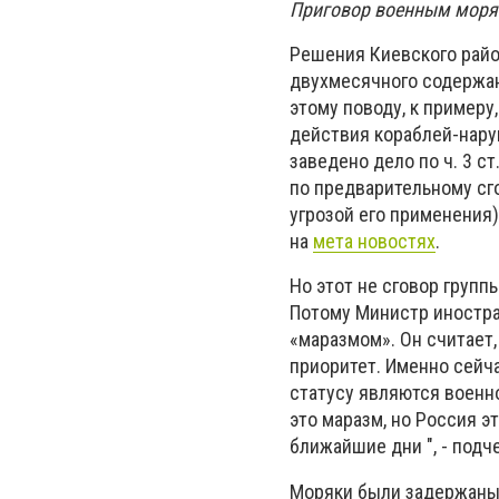
Приговор военным моряк
Решения Киевского райо
двухмесячного содержан
этому поводу, к примеру
действия кораблей-нару
заведено дело по ч. 3 с
по предварительному сго
угрозой его применения)
на
мета новостях
.
Но этот не сговор груп
Потому Министр иностра
«маразмом». Он считает, 
приоритет. Именно сейч
статусу являются военн
это маразм, но Россия э
ближайшие дни ", - подч
Моряки были задержаны 