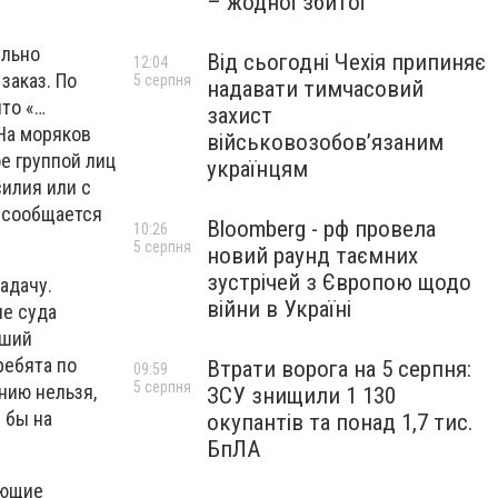
– жодної збитої
ельно
Від сьогодні Чехія припиняє
12:04
заказ. По
5 серпня
надавати тимчасовий
что «…
захист
На моряков
військовозобов’язаним
е группой лиц
українцям
силия или с
, сообщается
Bloomberg - рф провела
10:26
5 серпня
новий раунд таємних
зустрічей з Європою щодо
адачу.
війни в Україні
ие суда
йший
ребята по
Втрати ворога на 5 серпня:
09:59
5 серпня
нию нельзя,
ЗСУ знищили 1 130
 бы на
окупантів та понад 1,7 тис.
БпЛА
ующие