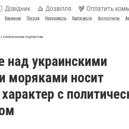
Довідник
Дозвілля
Оплатить ком
Вакансии
Погода
Нерухомість
Карта міста
Фотоотчеты
А
 с политическим подтекстом
 над украинскими
и моряками носит
 характер с политиче
том