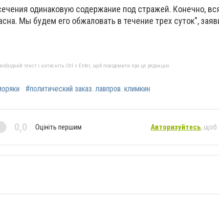
сечения одинаковую содержание под стражей. Конечно, вс
сна. Мы будем его обжаловать в течение трех суток", заяв
бхідний текст і натисніть Ctrl + Enter, щоб повідомити про це редакцію
моряки
#политический заказ. лавпров. климкин
0,0
Оцініть першим
Авторизуйтесь
, щоб