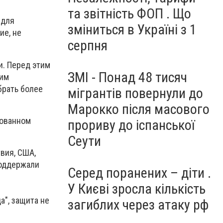
та звітність ФОП . Що
 для
зміниться в Україні з 1
ие, не
серпня
. Перед этим
ЗМІ - Понад 48 тисяч
 им
брать более
мігрантів повернули до
Марокко після масового
рованном
прориву до іспанської
Сеути
вия, США,
поддержали
Серед поранених – діти .
У Києві зросла кількість
а", защита не
загиблих через атаку рф