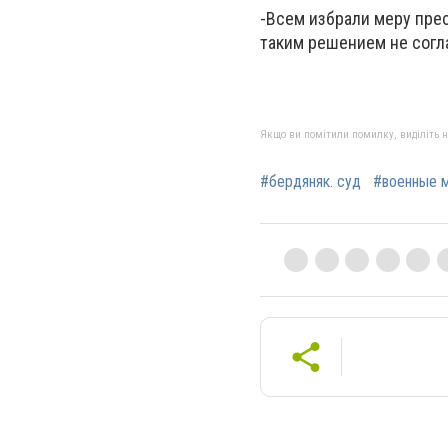
-Всем избрали меру пре
таким решением не согла
Якщо ви помітили помилку, виділіть нео
#бердяняк. суд
#военные 