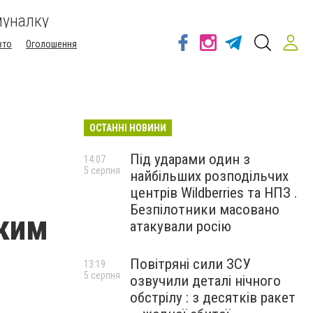
муналку
вто
Оголошення
ОСТАННІ НОВИНИ
Під ударами один з
14:07
5 серпня
найбільших розподільчих
центрів Wildberries та НПЗ .
Безпілотники масовано
ским
атакували росію
Повітряні сили ЗСУ
13:19
5 серпня
озвучили деталі нічного
обстрілу : з десятків ракет