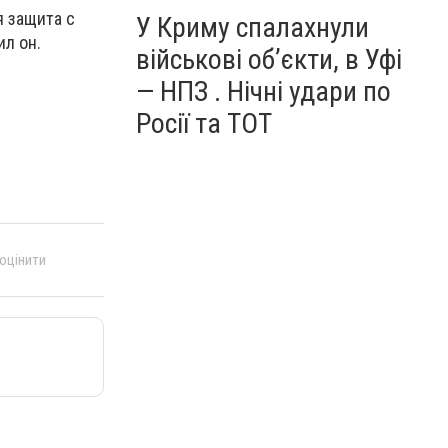
я защита с
У Криму спалахнули
ил он.
військові об’єкти, в Уфі
— НПЗ . Нічні удари по
Росії та ТОТ
 оцінити