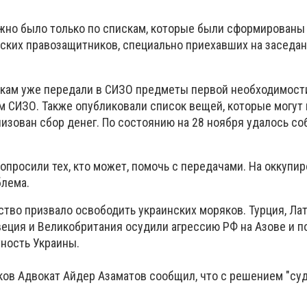
жно было только по спискам, которые были сформированы
ских правозащитников, специально приехавших на заседан
кам уже передали в СИЗО предметы первой необходимости
м СИЗО. Также опубликовали список вещей, которые могут
изован сбор денег. По состоянию на 28 ноября удалось со
опросили тех, кто может, помочь с передачами. На оккупи
блема.
во призвало освободить украинских моряков. Турция, Лат
еция и Великобритания осудили агрессию РФ на Азове и 
ность Украины.
ков Адвокат Айд
ер Азаматов сообщил, что с решением "суд