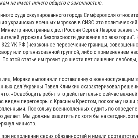
ам не имеет ничего общего с законностью.
нного суда оккупированного города Симферополя относит
ия украинских военных моряков в СИЗО это политический 
, Министр иностранных дел России Сергей Лавров заявил, 
шителей угрожали безопасности движения по акватории". 
т. 322 УК РФ (незаконное пересечение границы, совершенно
вору или организованной группой, либо с применением на
. По этой статье им грозит до шести лет лишения свободы
пы лиц. Моряки выполняли поставленную военнослужащим з
нных дел Украины Павел Климкин охарактеризовал решен
что: «
Освободить ребят это действительно сейчас важне
ас ведем переговоры с Красным Крестом, поскольку наши 
опленными. Поскольку военнопленных судить по определе
то делает. Мы должны защитить их хотя бы на сегодня, хотя
еркнул министр.
при исполнении своих обязанностей и имели соответств