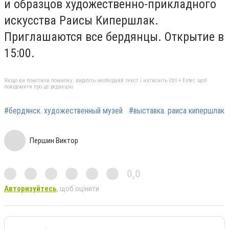
и образцов художественно-прикладного
искусства Раисы Кипершлак.
Приглашаются все бердянцы. Открытие в
15:00.
Якщо ви помітили помилку, виділіть необхідний текст і натисніть Ctrl + Enter, щоб
повідомити про це редакцію
#бердянск. художественный музей
#выставка. раиса кипершлак
Першин Виктор
0,0
Авторизуйтесь
, щоб оцінити