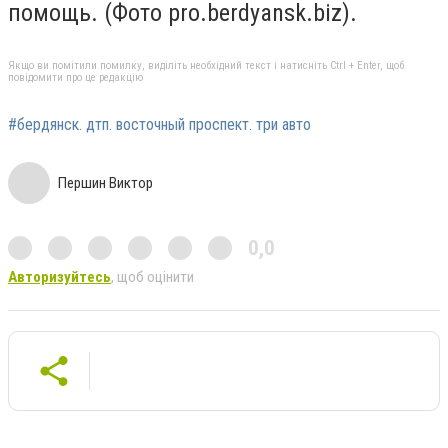
помощь. (Фото
pro
.
berdyansk
.
biz
).
Якщо ви помітили помилку, виділіть необхідний текст і натисніть Ctrl + Enter, щоб
повідомити про це редакцію
#бердянск. дтп. восточный проспект. три авто
Першин Виктор
0,0
Авторизуйтесь
, щоб оцінити