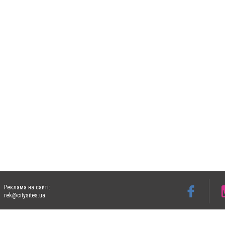
Реклама на сайті:
rek@citysites.ua
Допускається цитування матеріалів без отримання попередньої згоди 06153.com.ua з