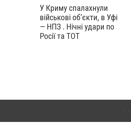
У Криму спалахнули
військові об’єкти, в Уфі
— НПЗ . Нічні удари по
Росії та ТОТ
ердянська. Для інтернет-видань обов'язкове розміщення прямого, відкритого для