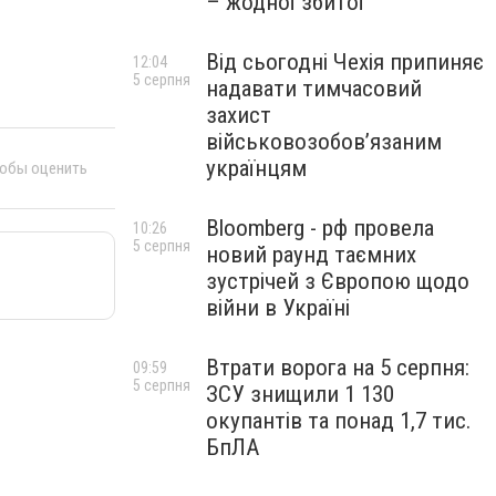
– жодної збитої
Від сьогодні Чехія припиняє
12:04
5 серпня
надавати тимчасовий
захист
військовозобов’язаним
українцям
тобы оценить
Bloomberg - рф провела
10:26
5 серпня
новий раунд таємних
зустрічей з Європою щодо
війни в Україні
Втрати ворога на 5 серпня:
09:59
5 серпня
ЗСУ знищили 1 130
окупантів та понад 1,7 тис.
БпЛА