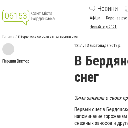
Новини
Афіша
Коронавірус
Новый год 2021
Головна
В Бердянске сегодня выпал первый снег
12:51, 13 листопада 2018 р.
В Бердян
Першин Виктор
снег
Зима заявила о своих п
Первый снег в Бердянске
напоминание горожанам 
снежных заносов и други