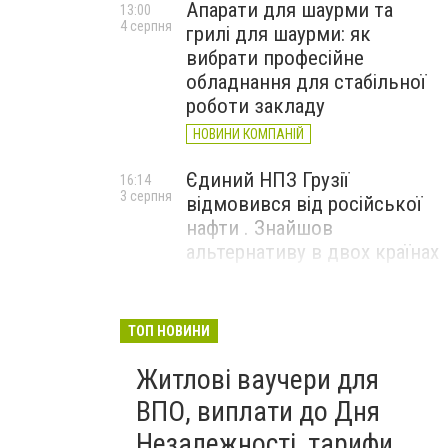
Апарати для шаурми та
13:00
4 серпня
грилі для шаурми: як
вибрати професійне
обладнання для стабільної
роботи закладу
НОВИНИ КОМПАНІЙ
Єдиний НПЗ Грузії
16:14
3 серпня
відмовився від російської
нафти . Знайшов
альтернативу в двох країнах
До чого призвели атаки
15:16
3 серпня
ЗСУ на Wildberries . 200 млрд
ТОП НОВИНИ
збитків і ризик краху банків
Житлові ваучери для
рф
ВПО, виплати до Дня
Незалежності, тарифи