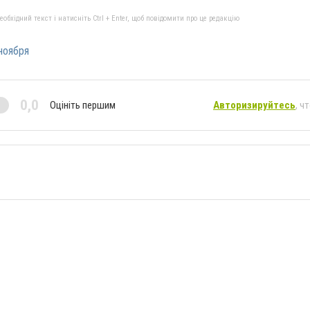
бхідний текст і натисніть Ctrl + Enter, щоб повідомити про це редакцію
 ноября
0,0
Оцініть першим
Авторизируйтесь
, ч