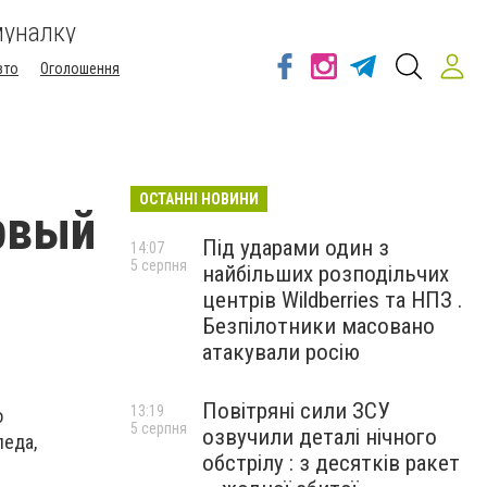
муналку
вто
Оголошення
ОСТАННІ НОВИНИ
рвый
Під ударами один з
14:07
5 серпня
найбільших розподільчих
центрів Wildberries та НПЗ .
Безпілотники масовано
атакували росію
Повітряні сили ЗСУ
13:19
о
5 серпня
озвучили деталі нічного
леда,
обстрілу : з десятків ракет