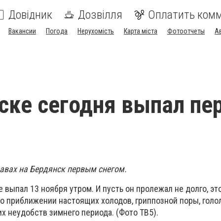
Довідник
Дозвілля
Оплатить ком
Вакансии
Погода
Нерухомість
Карта міста
Фотоотчеты
А
ске сегодня выпал пе
равах на Бердянск первым снегом.
 выпал 13 ноября утром. И пусть он пролежал не долго, эт
о приближении настоящих холодов, гриппозной поры, голо
х неудобств зимнего периода. (Фото ТВ5).