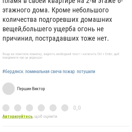
пламя в своей квартире на 2-м этаже 6-
этажного дома. Кроме небольшого
количества подгоревших домашних
вещей,большего ущерба огонь не
причинил, пострадавших тоже нет.
Якщо ви помітили помилку, виділіть необхідний текст і натисніть Ctrl + Enter, щоб
повідомити про це редакцію
#бердянск. поминальная свеча пожар. потушили
Першин Виктор
0,0
Авторизуйтесь
, щоб оцінити