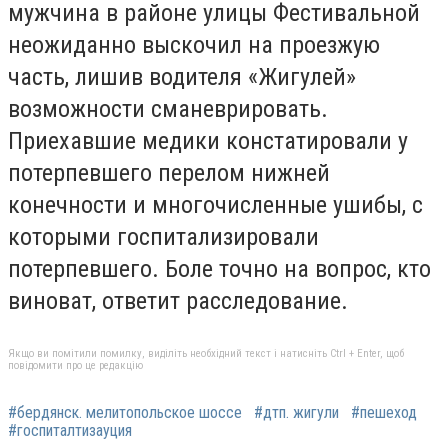
мужчина в районе улицы Фестивальной
неожиданно выскочил на проезжую
часть, лишив водителя «Жигулей»
возможности сманеврировать.
Приехавшие медики констатировали у
потерпевшего перелом нижней
конечности и многочисленные ушибы, с
которыми госпитализировали
потерпевшего. Боле точно на вопрос, кто
виноват, ответит расследование.
Якщо ви помітили помилку, виділіть необхідний текст і натисніть Ctrl + Enter, щоб
повідомити про це редакцію
#бердянск. мелитопольское шоссе
#дтп. жигули
#пешеход
#госпиталтизауция